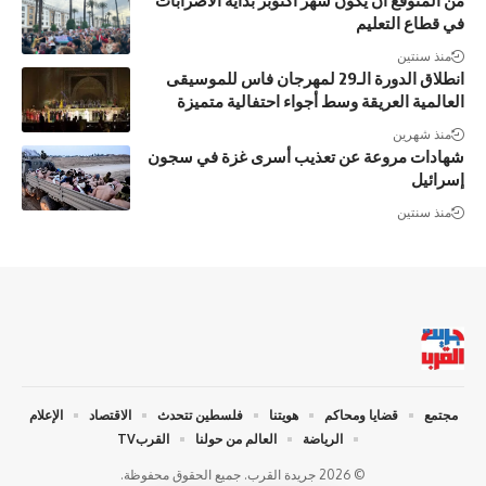
من المتوقع أن يكون شهر أكتوبر بداية الاضرابات
في قطاع التعليم
منذ سنتين
انطلاق الدورة الـ29 لمهرجان فاس للموسيقى
العالمية العريقة وسط أجواء احتفالية متميزة
منذ شهرين
شهادات مروعة عن تعذيب أسرى غزة في سجون
إسرائيل
منذ سنتين
مجتمع
قضايا ومحاكم
هويتنا
فلسطين تتحدث
الاقتصاد
الإعلام
الرياضة
العالم من حولنا
القربTV
© 2026 جريدة القرب. جميع الحقوق محفوظة.