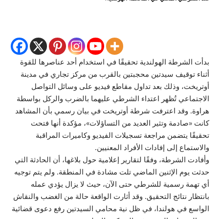
بدأت الشرطة الهولندية تحقيقًا في استخدام أحد عناصرها للقوة
أثناء توقيف سيدتين محجبتين بالقرب من مركز تجاري في مدينة
أوتريخت، وذلك بعد تداول
مقاطع فيديو على وسائل التواصل
الاجتماعي تُظهر اعتداء الشرطي عليهما بالضرب والركل بواسطة
هراوة
. وقد اعترفت شرطة أوتريخت في بيان رسمي بأن المشاهد
كانت «صادمة وتثير العديد من التساؤلات»، مؤكدة أنها فتحت
تحقيقًا يتضمن مراجعة تسجيلات الفيديو وكاميرات المراقبة
والاستماع إلى إفادات الأفراد المعنيين.
وأفادت الشرطة، وفقًا لتقارير إعلامية حول بلاغها، أن الحادثة التي
حدثت يوم الإثنين الماضي تلت مشادة في المنطقة. ولم يتم توجيه
أي تهمة رسمية للشرطي حتى الآن، حيث لا يزال يؤدي عمله
بانتظار نتائج التحقيق. وقد أثارت الواقعة حالة من الغضب والنقاش
الواسع في هولندا، في ظل نية محامي السيدتين رفع دعوى قضائية