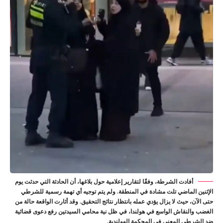
أفادت الشرطة، وفقًا لتقارير إعلامية حول بلاغها، أن الحادثة التي حدثت يوم
الإثنين الماضي تلت مشادة في المنطقة. ولم يتم توجيه أي تهمة رسمية للشرطي
حتى الآن، حيث لا يزال يؤدي عمله بانتظار نتائج التحقيق. وقد أثارت الواقعة حالة من
الغضب والنقاش الواسع في هولندا، في ظل نية محامي السيدتين رفع دعوى قضائية
ضد الشرطي المعني في المحكمة الهولندية.