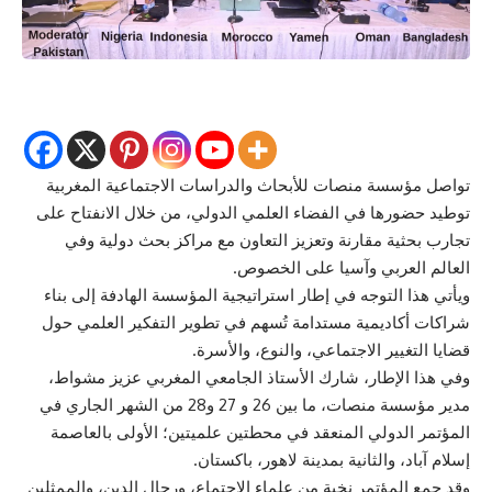
تواصل مؤسسة منصات للأبحاث والدراسات الاجتماعية المغربية
توطيد حضورها في الفضاء العلمي الدولي، من خلال الانفتاح على
تجارب بحثية مقارنة وتعزيز التعاون مع مراكز بحث دولية وفي
العالم العربي وآسيا على الخصوص.
ويأتي هذا التوجه في إطار استراتيجية المؤسسة الهادفة إلى بناء
شراكات أكاديمية مستدامة تُسهم في تطوير التفكير العلمي حول
قضايا التغيير الاجتماعي، والنوع، والأسرة.
وفي هذا الإطار، شارك الأستاذ الجامعي المغربي عزيز مشواط،
مدير مؤسسة منصات، ما بين 26 و 27 و28 من الشهر الجاري في
المؤتمر الدولي المنعقد في محطتين علميتين؛ الأولى بالعاصمة
إسلام آباد، والثانية بمدينة لاهور، باكستان.
وقد جمع المؤتمر نخبة من علماء الاجتماع، ورجال الدين، والممثلين