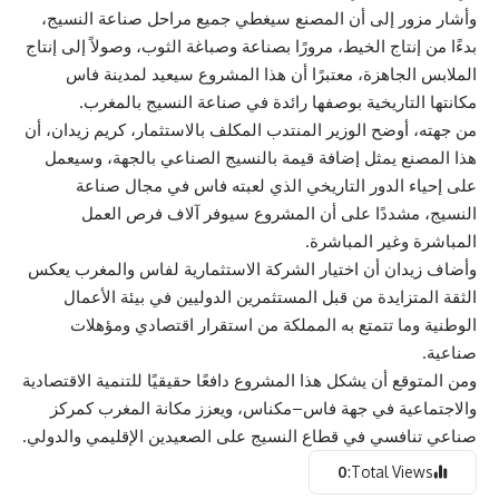
وأشار مزور إلى أن المصنع سيغطي جميع مراحل صناعة النسيج،
بدءًا من إنتاج الخيط، مرورًا بصناعة وصباغة الثوب، وصولاً إلى إنتاج
الملابس الجاهزة، معتبرًا أن هذا المشروع سيعيد لمدينة فاس
مكانتها التاريخية بوصفها رائدة في صناعة النسيج بالمغرب.
من جهته، أوضح الوزير المنتدب المكلف بالاستثمار، كريم زيدان، أن
هذا المصنع يمثل إضافة قيمة بالنسيج الصناعي بالجهة، وسيعمل
على إحياء الدور التاريخي الذي لعبته فاس في مجال صناعة
النسيج، مشددًا على أن المشروع سيوفر آلاف فرص العمل
المباشرة وغير المباشرة.
وأضاف زيدان أن اختيار الشركة الاستثمارية لفاس والمغرب يعكس
الثقة المتزايدة من قبل المستثمرين الدوليين في بيئة الأعمال
الوطنية وما تتمتع به المملكة من استقرار اقتصادي ومؤهلات
صناعية.
ومن المتوقع أن يشكل هذا المشروع دافعًا حقيقيًا للتنمية الاقتصادية
والاجتماعية في جهة فاس–مكناس، ويعزز مكانة المغرب كمركز
صناعي تنافسي في قطاع النسيج على الصعيدين الإقليمي والدولي.
0
Total Views: