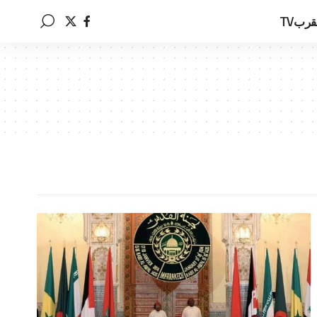
قربTV