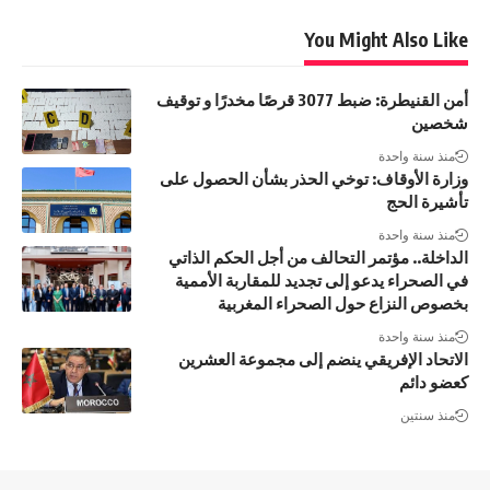
You Might Also Like
أمن القنيطرة: ضبط 3077 قرصًا مخدرًا و توقيف
شخصين
منذ سنة واحدة
وزارة الأوقاف: توخي الحذر بشأن الحصول على
تأشيرة الحج
منذ سنة واحدة
الداخلة.. مؤتمر التحالف من أجل الحكم الذاتي
في الصحراء يدعو إلى تجديد للمقاربة الأممية
بخصوص النزاع حول الصحراء المغربية
منذ سنة واحدة
الاتحاد الإفريقي ينضم إلى مجموعة العشرين
كعضو دائم
منذ سنتين