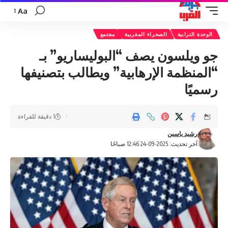
Aa
تغيير
حجم
الوحدة الترابية
الصحراء المغربية
مجتمع
الخط
جو ويلسون يصف “البوليساريو” بـ
“المنظمة الإرهابية” ويطالب بتصنيفها
رسميًا
1 دقيقة للقراءة
رشيد ياسين
آخر تحديث: 2025-09-24 12:46 صباحًا