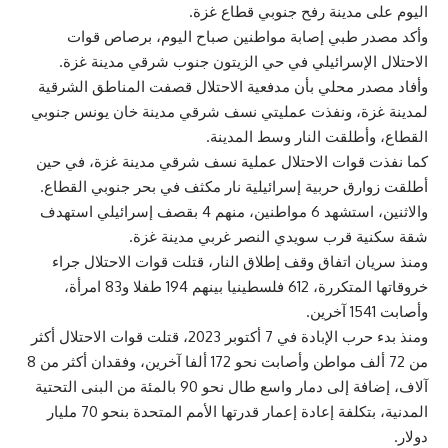
اليوم على مدينة رفح جنوبي قطاع غزة.
وأكد مصدر طبي إصابة مواطنين صباح اليوم، برصاص قوات
الاحتلال الإسرائيلي في حي الزيتون جنوب شرقي مدينة غزة.
وأفاد مصدر محلي بأن مدفعية الاحتلال قصفت المناطق الشرقية
لمدينة غزة، ونفذت عمليتي نسف شرقي مدينة خان يونس جنوبي
القطاع، وأطلقت النار وسط المدينة.
كما نفذت قوات الاحتلال عملية نسف شرقي مدينة غزة، في حين
أطلقت زوارق حربية إسرائيلية نار مكثف في بحر جنوبي القطاع.
والاثنين، استشهد 6 مواطنين، منهم 4 بقصف إسرائيلي استهدف
شقة سكنية قرب سويدي النصر غربي مدينة غزة.
ومنذ سريان اتفاق وقف إطلاق النار، قتلت قوات الاحتلال جراء
خروقاتها المتكررة، 612 فلسطينيا بينهم 194 طفلا و83 امرأة،
وأصابت 1541 آخرين.
ومنذ بدء حرب الإبادة في 7 أكتوبر 2023، قتلت قوات الاحتلال أكثر
من 72 ألف مواطن وأصابت نحو 172 ألفا آخرين، وفقدان أكثر من 8
آلاف، إضافة إلى دمار واسع طال نحو 90 بالمئة من البنى التحتية
المدنية، بتكلفة إعادة إعمار قدرتها الأمم المتحدة بنحو 70 مليار
دولار.