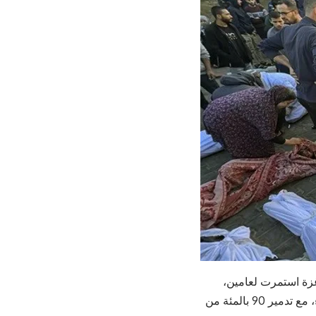
2023 حرب إبادة جماعية في غزة استمرت لعامين،
أسفرت عن مقتل أكثر من 72 ألف فلسطيني و171 ألف جريح، معظمهم أطفال ونساء، مع تدمير 90 بالمئة من