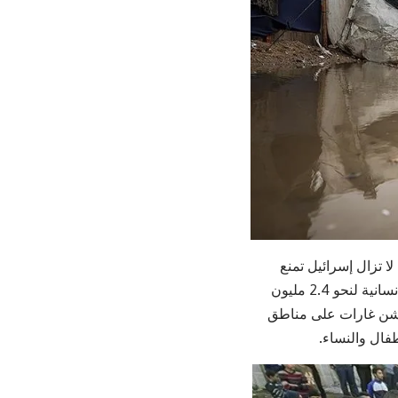
ى الرغم من اتفاقية وقف إطلاق النار التي دخلت حيز التنفيذ منذ 10 أكتوبر 2025، لا تزال إسرائيل تمنع
إدخال الكميات المتفق عليها من المساعدات الإنسانية، مما يزيد من تفاقم الأوضاع الإنسانية لنحو 2.4 مليون
اً عبر شن غارات على مناطق