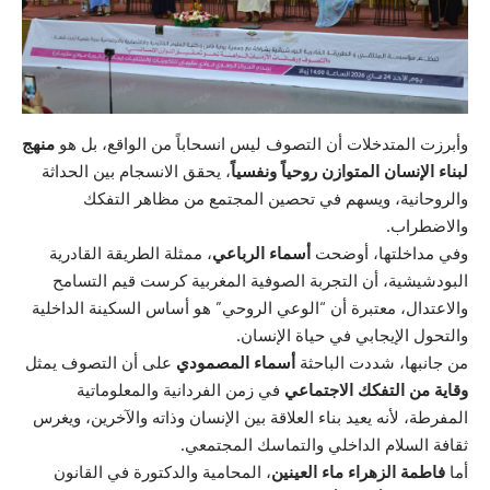
وأبرزت المتدخلات أن التصوف ليس انسحاباً من الواقع، بل هو
منهج
لبناء الإنسان المتوازن روحياً ونفسياً
، يحقق الانسجام بين الحداثة
والروحانية، ويسهم في تحصين المجتمع من مظاهر التفكك
والاضطراب.
وفي مداخلتها، أوضحت
أسماء الرباعي
، ممثلة الطريقة القادرية
البودشيشية، أن التجربة الصوفية المغربية كرست قيم التسامح
والاعتدال، معتبرة أن “الوعي الروحي” هو أساس السكينة الداخلية
والتحول الإيجابي في حياة الإنسان.
من جانبها، شددت الباحثة
أسماء المصمودي
على أن التصوف يمثل
وقاية من التفكك الاجتماعي
في زمن الفردانية والمعلوماتية
المفرطة، لأنه يعيد بناء العلاقة بين الإنسان وذاته والآخرين، ويغرس
ثقافة السلام الداخلي والتماسك المجتمعي.
أما
فاطمة الزهراء ماء العينين
، المحامية والدكتورة في القانون