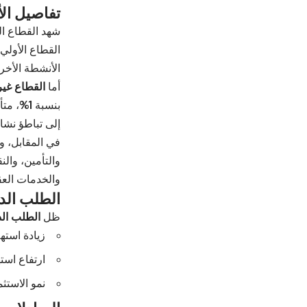
تفاصيل الأ
شهد القطاع ال
القطاع الأول
الأنشطة الأخر
أما
القطاع غير
بنسبة
1%
، متأ
إلى تباطؤ نشاط
في المقابل، 
والتأمين، وال
والخدمات العق
الطلب الدا
ظل
الطلب ال
زيادة استه
ارتفاع است
نمو الاستث