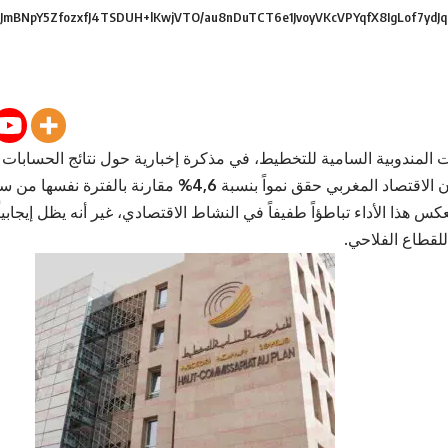
mBNpY5ZfozxfJ4TSDUH+lKwjVTO/au8nDuTCT6e1JvoyVKcVPYqfX8IgLof7ydJq
ت
المندوبية السامية للتخطيط
، في مذكرة إخبارية حول نتائج الحسابات
الاقتصاد
المغربي حقق نمواً بنسبة
4,6%
%. ويعكس هذا الأداء تباطؤاً طفيفاً في النشاط الاقتصادي، غير أنه يظل إيج
لقطاع الفلاحي.