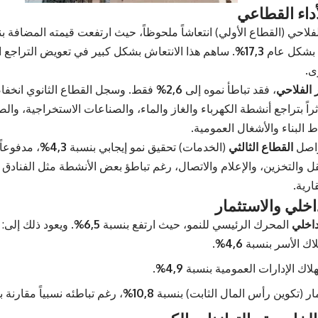
داء القطاعي
فلاحي (القطاع الأولي) انتعاشاً ملحوظاً، حيث ارتفعت قيمته المضافة ب
ي بشكل عام
17,3%
. ساهم هذا الانتعاش بشكل كبير في تعويض التراج
ى.
 الفلاحي
، فقد تباطأ نموه إلى
2,6%
فقط. وسجل القطاع الثانوي انخفاض
ثراً بتراجع أنشطة الكهرباء والغاز والماء، والصناعات الاستخراجية، والص
 البناء والأشغال العمومية.
واصل
القطاع الثالثي
(الخدمات) تحقيق نمو إيجابي بنسبة
4,3%
، مدفوعاً
نقل والتخزين، والإعلام والاتصال، رغم تباطؤ بعض الأنشطة مثل الفنادق
ارية.
خلي والاستثمار
داخلي
المحرك الرئيسي للنمو، حيث ارتفع بنسبة
6,5%
. ويعود ذلك إلى:
لاك الأسر بنسبة
4,6%
.
هلاك الإدارات العمومية بنسبة
4,9%
.
مار (تكوين رأس المال الثابت) بنسبة
10,8%
، رغم تباطئه نسبياً مقارنة 