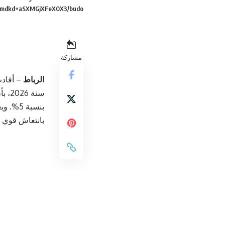
mdkd+aSXMGjXFeX0X3/budo=
مشاركة
الرباط
– أفاد
سنة 2026، بأن
بنسبة 5
بانتعاش قوي ل