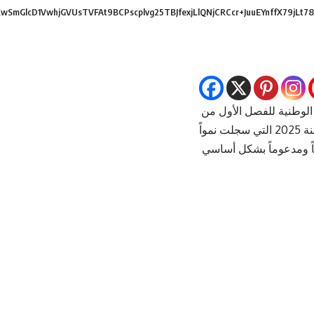
cD1VwhjGVUsTVFAt9BCPscplvg25TBJfexjLlQNjCRCcr+JuuEYnffX79jLt78J
 الوطنية للفصل الأول من
مقارنة بالفترة نفسها من سنة 2025 التي سجلت نمواً
ابياً ومدعوماً بشكل أساسي