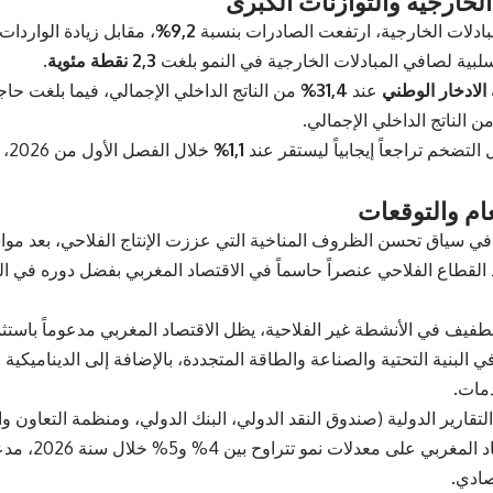
الخارجية والتوازنات الكبرى
ادلات الخارجية، ارتفعت الصادرات بنسبة
9,2%
، مقابل زيادة الواردات
بية لصافي المبادلات الخارجية في النمو بلغت
2,3 نقطة مئوية
.
الادخار الوطني
عند
31,4%
من الناتج الداخلي الإجمالي، فيما بلغت حاج
ن الناتج الداخلي الإجمالي.
لتضخم تراجعاً إيجابياً ليستقر عند
1,1%
خلا
ام والتوقعات
و في سياق تحسن الظروف المناخية التي عززت الإنتاج الفلاحي، بعد مو
د القطاع الفلاحي عنصراً حاسماً في الاقتصاد المغربي بفضل دوره في ا
لطفيف في الأنشطة غير الفلاحية، يظل الاقتصاد المغربي مدعوماً باس
البنية التحتية والصناعة والطاقة المتجددة، بالإضافة إلى الديناميكية
مات.
تقارير الدولية (صندوق النقد الدولي، البنك الدولي، ومنظمة التعاون وال
يحافظ الاقتصاد ا
تصادي.