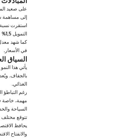
المبادلات 
على صعيد المب
إلى مساهمة سل
استقرت نسبة
التمويل
1,5%
م
كما شهد معدل ا
في الأسعار.
السياق الع
يأتي هذا النم
بالجفاف. ويُع
الغذائي.
رغم التباطؤ ا
مهمة، خاصة في 
السياحة والخد
تتوقع مختلف ال
والانفتاح الاق