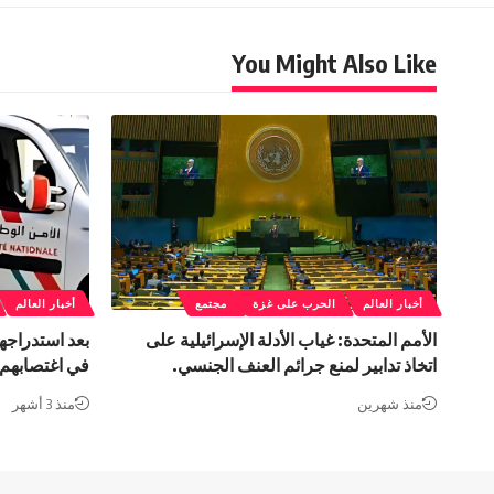
You Might Also Like
أخبار العالم
الحرب على غزة
مجتمع
أخبار العالم
الأمم المتحدة: غياب الأدلة الإسرائيلية على
اتخاذ تدابير لمنع جرائم العنف الجنسي.
في اغتصابهم 
منذ شهرين
منذ 3 أشهر