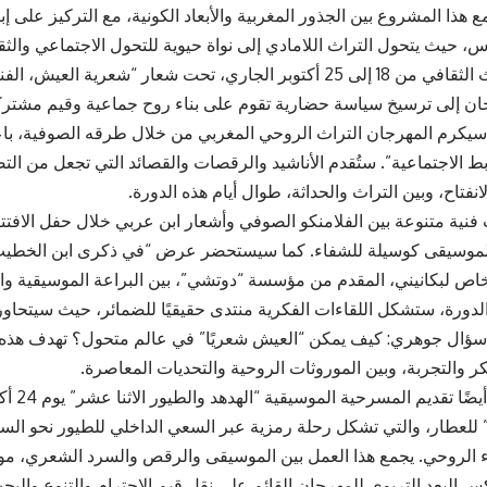
 هذا المشروع بين الجذور المغربية والأبعاد الكونية، مع التركيز على 
اس، حيث يتحول التراث اللامادي إلى نواة حيوية للتحول الاجتماعي والث
يمتد هذا الحدث الثقافي من 18 إلى 25 أكتوبر الجاري، تحت شعار “شعرية 
ان إلى ترسيخ سياسة حضارية تقوم على بناء روح جماعية وقيم مشترك
 سيكرم المهرجان التراث الروحي المغربي من خلال طرقه الصوفية، با
ط الاجتماعية”. ستُقدم الأناشيد والرقصات والقصائد التي تجعل من الت
لانفتاح، وبين التراث والحداثة، طوال أيام هذه الدورة.
نية متنوعة بين الفلامنكو الصوفي وأشعار ابن عربي خلال حفل الافتتا
الموسيقى كوسيلة للشفاء. كما سيستحضر عرض “في ذكرى ابن الخطيب” 
ص لبكانيني، المقدم من مؤسسة “دوتشي”، بين البراعة الموسيقية وا
دورة، ستشكل اللقاءات الفكرية منتدى حقيقيًا للضمائر، حيث سيتحاو
سؤال جوهري: كيف يمكن “العيش شعريًا” في عالم متحول؟ تهدف هذه ا
 والتجربة، وبين الموروثات الروحية والتحديات المعاصرة.
تشمل الدورة
للعطار، والتي تشكل رحلة رمزية عبر السعي الداخلي للطيور نحو الس
اء الروحي. يجمع هذا العمل بين الموسيقى والرقص والسرد الشعري، موج
س البعد التربوي للمهرجان القائم على نقل قيم الاحترام والتنوع والب