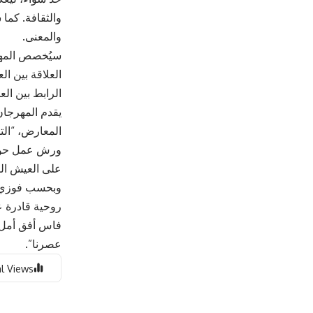
والثقافة. كما
والمعنى.
سيُخصص المهر
العلاقة بين ا
الرابط بين الع
يقدم المهرجان
المعارض، “التد
ورش عمل حول ا
على العيش ال
وبحسب فوزي ال
روحية قادرة ع
فاس أفق أمل ل
عصرنا”.
l Views: