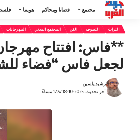
مجتمع
قضايا ومحاكم
هويتنا
فلسط
التراث
التصوف
الفن
المجتمع المدني
المهرجانات
**فاس: افتتاح مهرجان
لجعل فاس “فضاء للش
رشيد ياسين
آخر تحديث: 2025-10-18 12:57 مساءً