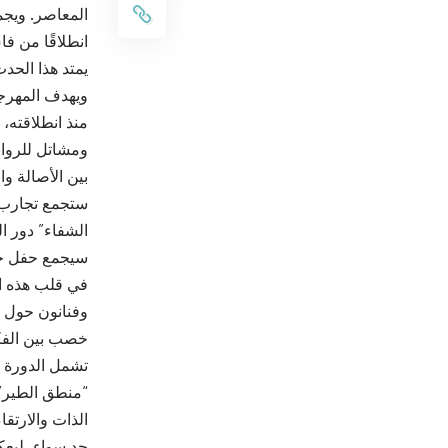
المعاصر. ويجمع
انطلاقًا من ف
ويهدف المهرج
منذ انطلاقته،
ومشاتل للرواب
بين الأصالة وا
ستجمع تجارب ف
الشفاء” دور 
سيجمع حفل خا
في قلب هذه ال
وفنانون حول 
خصب بين الفكر
“منطق الطير” 
الذات والارتق
حد سواء، ليعك