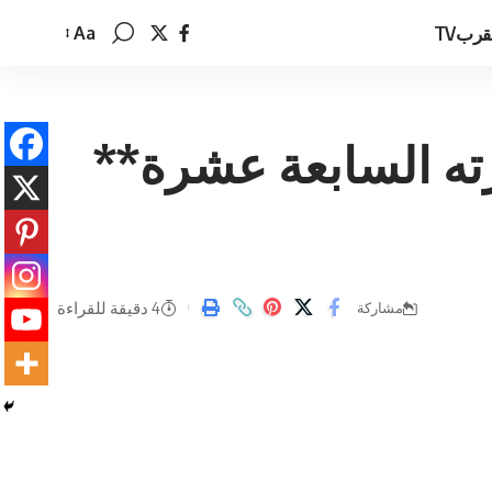
قربTV
Aa
تغيير
حجم
الخط
رته السابعة عشرة**
4 دقيقة للقراءة
مشاركة