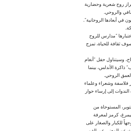
إبراز روح شعرية وحضارية
قافي والروحي.
العيش، الفنون في أبعادها الروحانية”.
ة.
عتبارها “مدارس للروح
صوف ثقافة للحياة، تمزج
ح، وسيتناول حفل “أنغام
ذاكرة الأندلس، بينما
لعمق الروحي.
ر فلاسفة وشعراء وعلماء
لندوات إلى إرساء حوار
 أيضًا تقديم المسرحية الموسيقية “الهدهد والطيور الاثنا عشر” يوم 24 أكتوبر، المستوحاة من
يمرغ، كرمز لمعرفة
هاً للكبار والصغار على
حث عن المعنى عبر الفن