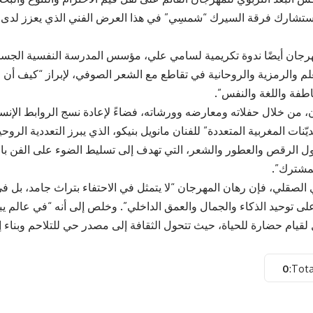
 ستشارك فرقة السيرك “شمسِي” في هذا العرض الفني الذي يعزز لدى 
جان أيضًا ندوة تكريمية لسامي علي، مؤسس المدرسة النفسية الجسد
لعلم والرمزية والروحانية في تقاطع مع الشعر الصوفي، لإبراز “كيف أن 
اطفة واللغة والنفس”.
، من خلال حفلاته ومعارضه وورشاته، فضاءً لإعادة نسج الروابط الإنسا
يّنات المغربية المتعددة” للفنان مانويل بنيكو، الذي يبرز التعددية الرو
لرقص والعطور والشعر، التي تهدف إلى تسليط الضوء على الفن باعتبا
مشترك”.
صقلي، فإن رهان المهرجان “لا يتمثل في الاحتفاء بتراث جامد، بل في إ
لى توحيد الذكاء والجمال والعمق الداخلي”. وخلص إلى أنه “في عالم
قيام حضارة للحياة، حيث تتحول الثقافة إلى مصدر حي للتلاحم وبناء 
0
Tota