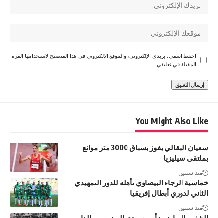
احفظ اسمي، بريدي الإلكتروني، والموقع الإلكتروني في هذا المتصفح لاستخدامها المرة
المقبلة في تعليقي.
You Might Also Like
سفيان البقالي يفوز بسباق 3000 متر موانع
بملتقى سيليزيا
منذ سنتين
خماسية الرجاء البيضاوي تأهله للدور التمهيدي
الثاني لدوري أبطال إفريقيا
منذ سنتين
الشغب الرياضي: أمن سيدي البرنوصي بالدار