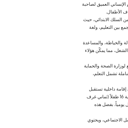
 الإنساني العميق لصاحبة
اف الأطفال.
 السادسة من السلك الابتدائي، حيث
مع بين التعليم، ولغة
الة والخياطة، والمساعدة
شغل، مما يمكّن هؤلاء
 لوزارة الصحة والحماية
شاملة تشمل التعلم،
إقامة داخلية تستقبل
الأطفال من الجماعات البعيدة، مما يضمن تكافؤ الفرص. تستوعب هذه الإقامة الداخلية 16 طفلاً (ثماني غرف
 يومياً. بفضل هذه
صل الاجتماعي، ويحتوي