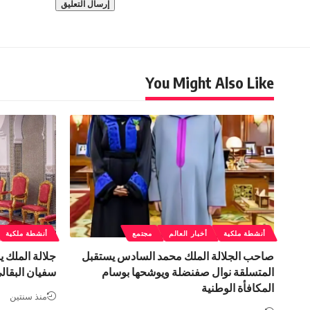
You Might Also Like
أنشطة ملكية
أخبار العالم
مجتمع
أنشطة ملكية
صاحب الجلالة الملك محمد السادس يستقبل
جلالة الملك 
المتسلقة نوال صفنضلة ويوشحها بوسام
سفيان البقال
المكافأة الوطنية
منذ سنتين