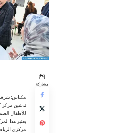
مشاركة
مكناس: شرفت ص
تدشين مركز “ال
للأطفال الصم
يعتبر هذا المر
مركزي الرباط 