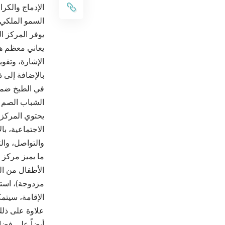
الإدماج والكر
السمو الملكي ا
يعاني معظم هؤ
الإشارة، وتقو
بالإضافة إلى ذ
في الطبخ ضمن
الشباب الصم م
يحتوي المركز 
الاجتماعية، ب
والتواصل، وال
ما يميز مركز 
مزدوجة)، استجا
الإقامة، سيتم
علاوة على ذلك
أيضاً على فض