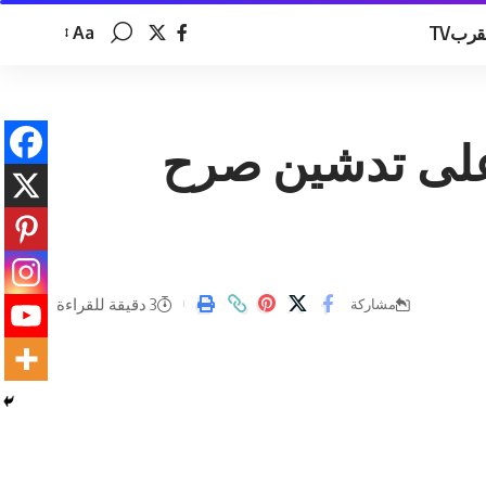
قربTV
Aa
تغيير
حجم
الخط
 على تدشين صرح
3 دقيقة للقراءة
مشاركة