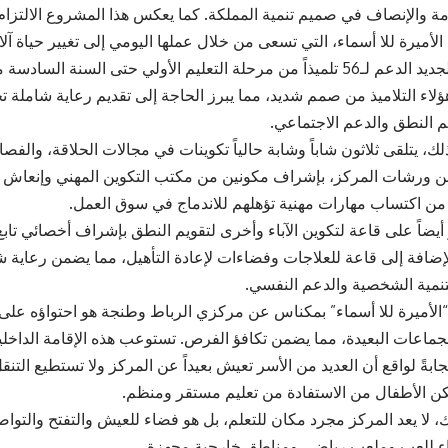
امة والإنصاف في صميم تنمية المملكة. كما يعكس هذا المشروع الالتزام
لأميرة للا أسماء، التي تسعى من خلال عملها اليومي إلى تغيير حياة آل
يوفر المركز الجديد الدعم لـ56 تلميذاً من مرحلة التعليم الأولي حتى السنة
لاء التلاميذ من صمم شديد، مما يبرز الحاجة إلى تقديم رعاية شاملة تج
يم النطق والدعم الاجتماعي.
لك، يتلقى ثلاثون شاباً وشابة حالياً تكوينات في مجالات الحلاقة، والفص
 ورشات المركز، بإشراف مكونين من مكتب التكوين المهني وإنعاش ال
ن اكتساب مهارات مهنية تؤهلهم للاندماج في سوق العمل.
أيضاً على قاعة لتكوين الآباء وأخرى لتقويم النطق بإشراف أخصائي تابع
الإضافة إلى قاعة للعلاجات وفضاءات لإعادة التأهيل، مما يضمن رعاية 
تنمية الشخصية والدعم النفسي.
“الأميرة للا أسماء” بمكناس عن مركزي الرباط وطنجة هو احتواؤه على 
بةً لواقع أن العديد من الأسر تعيش بعيداً عن المركز ولا تستطيع التنقل
كن الأطفال من الاستفادة من تعليم مستقر ومنظم.
، لا يعد المركز مجرد مكان للتعلم، بل هو فضاء للعيش والتفتح والتوا
اء للعب وملعب رياضي ومناطق خارجية مجهزة.