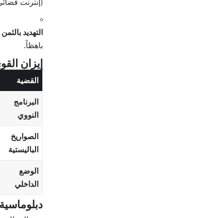
(إنترنت فضائي،
التهديد بالثمن 
باهظاً.
إيزان القو
القضية
البرنامج
النووي
الصواريخ
الباليستية
الوضع
الداخلي
دبلوماسية 