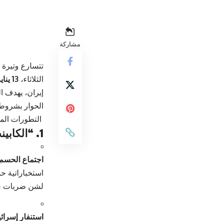
مشاركة
تتسارع وتيرة 
الثلاثاء،
13 يناير 2026
إيران، يهدف ا
الحوار بشروط
التطورات المي
1. “الكابينت” الإسرائيلي والتحركات العسكرية
اجتماع الحسم:
استخباراتية ح
لشن ضربات جوي
استنفار إسرائي