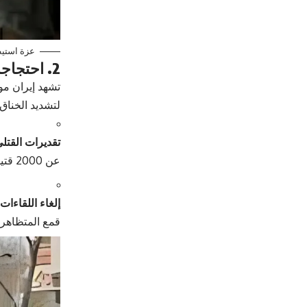
عزة استي
2. احتجاجات إيران: الحصيلة والضغوط
تشهد إيران م
لتشديد الخناق
تقديرات القتلى
عن 2000 قتيل)، وهو ما وصفه ترامب بـ “القتل العبثي”.
إلغاء اللقاءات:
قمع المتظاهري