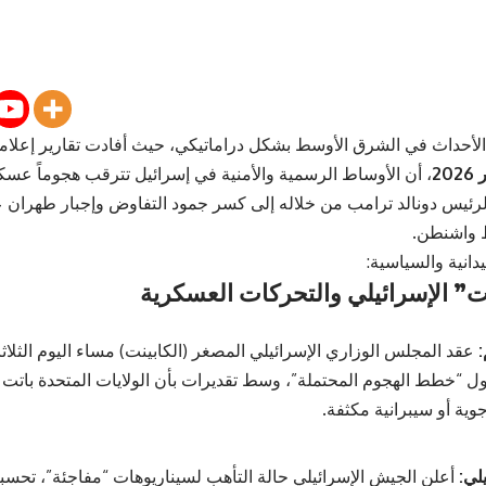
الأحداث في الشرق الأوسط بشكل دراماتيكي، حيث أفادت تقارير إعلامي
، أن الأوساط الرسمية والأمنية في إسرائيل تترقب هجوماً عسكريا
لرئيس دونالد ترامب من خلاله إلى كسر جمود التفاوض وإجبار طهران 
 واشنطن.
دانية والسياسية:
عقد المجلس الوزاري الإسرائيلي المصغر (الكابينت) مساء اليوم الثلاثا
ول “خطط الهجوم المحتملة”، وسط تقديرات بأن الولايات المتحدة با
ة أو سيبرانية مكثفة.
لي:
أعلن الجيش الإسرائيلي حالة التأهب لسيناريوهات “مفاجئة”، تحسباً