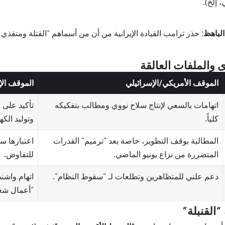
 إلخ).
الباهظ:
حذر ترامب القيادة الإيرانية من أن من أسماهم “القتلة ومنفذي 
ى والملفات العالقة
الموقف الأمريكي/الإسرائيلي
الموقف الإ
اتهامات بالسعي لإنتاج سلاح نووي ومطالب بتفكيكه
تأكيد على 
كلياً.
وتوليد الكهر
المطالبة بوقف التطوير، خاصة بعد “ترميم” القدرات
اعتبارها سل
المتضررة من نزاع يونيو الماضي.
للتفاوض.
دعم علني للمتظاهرين وتطلعات لـ “سقوط النظام”.
اتهام واشن
“أعمال شغب
“القنبلة”