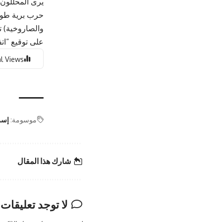
يرى المحللون 
حرب برية طويل
والصاروخية) تز
على توقيع “ات
l Views:
موسومة:
إسر
شارك هذا المقال
لا توجد تعليقات