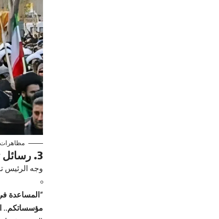
مظاهرات
3. رسائل ترامب عبر “تروث سوشال”
وجه الرئيس تر
“المساعدة في
مؤسساتكم.. ا