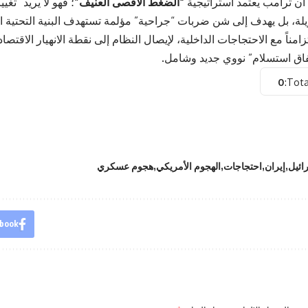
أن ترامب يعتمد استراتيجية
“الضغط الأقصى العنيف”
؛ فهو لا يريد “تغي
ة، بل يهدف إلى شن ضربات “جراحية” مؤلمة تستهدف البنية التحتية ال
امناً مع الاحتجاجات الداخلية، لإيصال النظام إلى نقطة الانهيار الاقت
فاق استسلام” نووي جديد وشامل.
0
Tota
ائيل
إيران
احتجاجات
الهجوم الأمريكي
هجوم عسكري
book