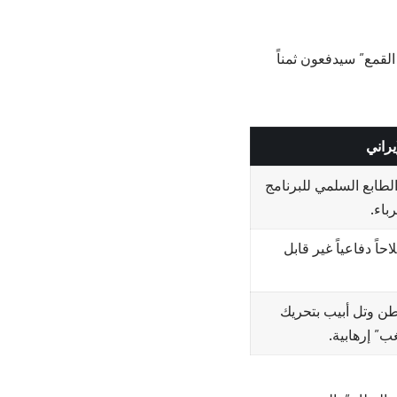
القمع” سيدفعون ثمناً
يراني
الطابع السلمي للبرنامج
باء.
احاً دفاعياً غير قابل
طن وتل أبيب بتحريك
” إرهابية.