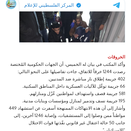
الخروقات
وأكد المكتب في بيان له الخميس، أن الجهات الحكومية المُختصة
رصدت 1244 خرقاً للاتفاق، جاءت تفاصيلها على النحو التالي:
402 جريمة إطلاق نار مباشرة ضد المدنيين.
66 جريمة توغّل للآليات العسكرية داخل المناطق السكنية.
581 جريمة قصف واستهداف لمواطنين عُزّل ومنازلهم.
195 جريمة نسف وتدمير لمنازل ومؤسسات وبنايات مدنية.
وأشار إلى أن هذه الانتهاكات الممنهجة أسفرت عن استشهاد 449
مواطناً ممن وصلوا إلى المستشفيات، وإصابة 1246 آخرين، إلى
جانب 50 حالة اعتقال غير قانوني نفّذتها قوات الاحتلال
“الإسرائيلي”.