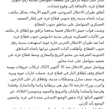
قطاع غزة، بالإضافة إلى وقوع إصابات.
أطلق طيران الاحتلال المروحي، فجر اليوم الأربعاء، بشكل مكثف،
نيرانه باتجاه مدينة رفح جنوبي قطاع غزة، في إطار التصعيد
العسكري المتواصل على مناطق جنوب القطاع.
وشنت قوات جيش الاحتلال قصفا مدفعيا ترافق مع إطلاق نار مكثف
من الآليات العسكرية شرقي مدينة خانيونس جنوب قطاع غزة.
كما نفذ طيران الاحتلال الحربي غارة جوية استهدفت مدينة رفح
جنوب القطاع. وأطلقت آليات الجيش نيرانها باتجاه المناطق
الجنوبية الشرقية من مخيم البريج والمغازي وسط قطاع غزة، في
تصعيد متواصل على عدة محاور.
ويواصل جيش الاحتلال منذ 10 أكتوبر 2025، ارتكاب خروقات يومية
لاتفاق وقف إطلاق النار في قطاع غزة، شملت غارات جوية وبرية
وبحرية، نسف منازل وممتلكات مدنية، وإطلاق نار على النازحين.
وأعرب وزراء خارجية 10 دول هي بريطانيا وكندا والدانمارك وفنلندا
وفرنسا وأيسلندا واليابان والنرويج والسويد وسويسرا الثلاثاء، عن
“قلقهم البالغ” إزاء تدهور الوضع الإنساني مجددا في غزة، واصفين
الوضع بأنه كارثي.