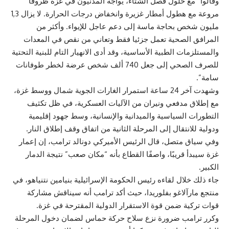
وقالوا “مع حلول فصل الشتاء، يواجه المدنيون في غزة ظروفا
مروعة مع هطول أمطار غزيرة وانخفاض درجات الحرارة. لا يزال 1,3
مليون شخص بحاجة ماسة إلى دعم عاجل للإيواء. وأكثر من
المرافق الصحية تعمل جزئيا فقط وتعاني من نقص في المعدات
والمستلزمات الطبية الأساسية، وقد أدى الانهيار التام للبنية التحتية
للصرف الصحي إلى جعل 740 ألف شخص عرضة لخطر طوفانات
سامة”.
وشهدت آخر 24 ساعة استمرار الغارات الجوية شمال ووسط غزة،
مع إطلاق مدفعي ونيران من الآليات العسكرية، في ظل تكثيف
التطورات السياسية والميدانية والإنسانية، وسط جهود إقليمية
ودولية للانتقال إلى المرحلة الثانية من اتفاق وقف إطلاق النار.
وفي سياق متصل، قال الرئيس الأميركي دونالد ترامب، إن إعمار
غزة سيبدأ قريبًا، واصفًا القطاع بأنه “مكان صعب” نتيجة الدمار
الكبير.
جاء ذلك خلال لقاءه رئيس الحكومة الإسرائيلية بنيامين نتنياهو، في
منتجع مارآلاغو بفلوريدا، حيث أكد ترامب أنه سيناقش مشاركة
قوات تركية ضمن قوة الاستقرار الدولية المقترحة في غزة.
وكرر ترامب ضرورة نزع سلاح حركة حماس لضمان دخول المرحلة