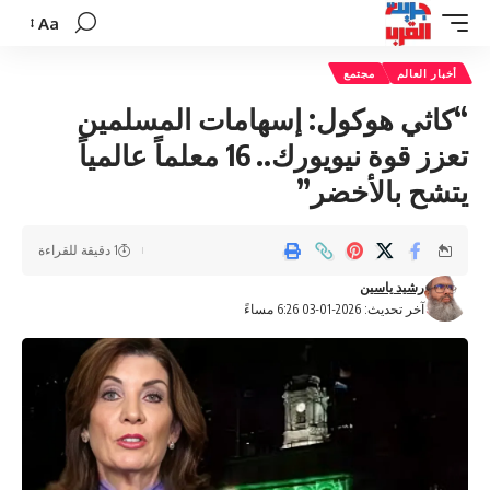
Aa
تغيير
حجم
أخبار العالم
مجتمع
الخط
“كاثي هوكول: إسهامات المسلمين
تعزز قوة نيويورك.. 16 معلماً عالمياً
يتشح بالأخضر”
1 دقيقة للقراءة
رشيد ياسين
آخر تحديث: 2026-01-03 6:26 مساءً