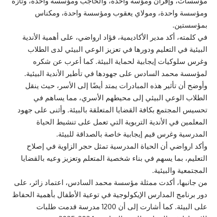
مؤسسات، وإفران ومؤسة واحدة، والحاجب ومؤسسة واحدة، وتازة
ومؤسسة واحدة، ومولاي يعقوب ومؤسسة واحدة، ومكناس
بمؤسستين.
في كلمته، أكد مدير الأكاديمية، فؤاد ارواضي، على أهمية الأندية
البيئية في التعليم ودورها في تعزيز الوعي البيئي لدى الطلاب
وغرس سلوكيات إيجابية لحماية البيئة. كما أعرب عن شكره
لمؤسسة محمد السادس على جهودها في تأطير الأندية البيئية.
وأوضح أن تأثير هذه المبادرات يمتد أيضًا إلى الأسر، حيث ينقل
الطلاب الوعي البيئي إلى محيطهم الأسري، مما يساهم في
تحسيس المجتمع بكافة القضايا المتعلقة بالبيئة. وأثنى على جهود
المعلمين في الأندية التربوية التي تعمل على تنشيط الحياة
المدرسية وغرس قيم إيجابية خاصة بالصداقة للبيئة.
وأكد ارواضي أن الحياة المدرسية تمثل حجر الزاوية في إصلاح
التعليم، بما يسهم في بناء شخصية المتعلم وتعزيز وعيه بالقضايا
المجتمعية والبيئية.
من جانبها، أكدت ممثلة مؤسسة محمد السادس، اعتماد زائر، على
دور برنامج المدارس الإيكولوجية في توعية الأطفال بأهمية الحفاظ
على البيئة. كما أشارت إلى أن 1200 مدرسة قدمت طلبات