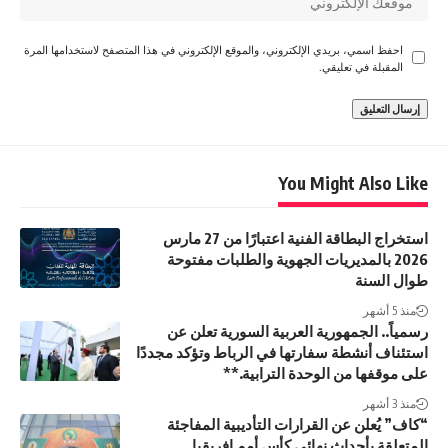
احفظ اسمي، بريدي الإلكتروني، والموقع الإلكتروني في هذا المتصفح لاستخدامها المرة
المقبلة في تعليقي.
You Might Also Like
استخراج البطاقة الفنية اعتبارًا من 27 مارس
2026 بالمديريات الجهوية والطلبات مفتوحة
طوال السنة
منذ 5 أشهر
رسمياً.. الجمهورية العربية السورية تعلن عن
استئناف أنشطة سفارتها في الرباط وتؤكد مجددًا
على موقفها من الوحدة الترابية.**
منذ 3 أشهر
“كاف” يُعلن عن القرارات التأديبية المفاجئة
المتعلقة بأحداث نهائي كأس أمم إفريقيا.