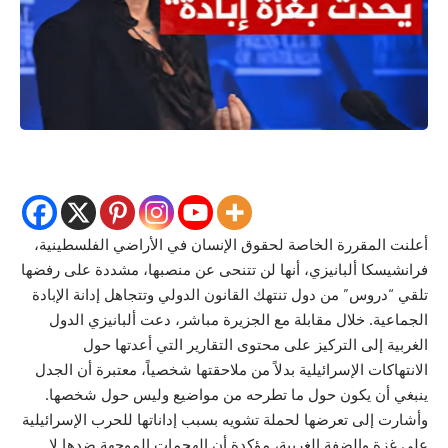
أعلنت المقررة الخاصة لحقوق الإنسان في الأراضي الفلسطينية،
فرانشيسكا ألبانيزي، أنها لن تتنحى عن منصبها، مشددة على رفضها
تلقي “دروس” من دول تنتهك القانون الدولي وتتجاهل إدانة الإبادة
الجماعية. خلال مقابلة مع الجزيرة مباشر، دعت ألبانيزي الدول
الغربية إلى التركيز على محتوى التقارير التي أعدتها حول
الانتهاكات الإسرائيلية بدلاً من ملاحقتها شخصياً، معتبرة أن الجدل
ينبغي أن يكون حول ما تطرحه من مواضيع وليس حول شخصها.
وأشارت إلى تعرضها لحملة تشويه بسبب إداناتها للحرب الإسرائيلية
على غزة والضفة الغربية، مؤكدة أن الهجمات الموجهة ضدها لا