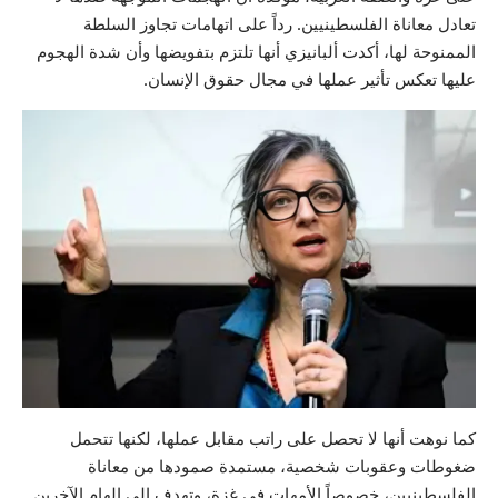
تعادل معاناة الفلسطينيين. رداً على اتهامات تجاوز السلطة
الممنوحة لها، أكدت ألبانيزي أنها تلتزم بتفويضها وأن شدة الهجوم
عليها تعكس تأثير عملها في مجال حقوق الإنسان.
كما نوهت أنها لا تحصل على راتب مقابل عملها، لكنها تتحمل
ضغوطات وعقوبات شخصية، مستمدة صمودها من معاناة
الفلسطينيين، خصوصاً الأمهات في غزة، وتهدف إلى إلهام الآخرين