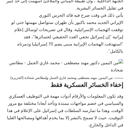
الجبهة الداخلية”، وأن طبيعة المباني والملاجئ أسهمت إلى حد كبير
في تقليل الخسائر البشرية.
يأتي ذلك في وقت صرح فيه قائد
الحرس الثوري
الإيراني
الجديد
محمد باكبور
بأن
طهران
ستواصل مهمتها حتى لو
توقفت الهجمات الإسرائيلية. وقال في تصريحات لوسائل إعلام
إيرانية “إن إسرائيل تخفي العدد الحقيقي لخسائرها”، فقد
“استهدفت الهجمات الإيرانية مبنى يضم 70 إسرائيليا ودمرناه
بالكامل”.
من اليمين: مهند مصطفى ومحمد غازي الجمل وإمطانس شحادة (الجزيرة)
إخفاء الخسائر العسكرية فقط
وقد تكون المعلومات والأرقام أدوات مهمة في التوظيف العسكري
والسياسي في خضم مواجهات ممتدة وتأخذ أبعادا مختلفة مع مرور
الوقت، وهذا ما تمارسه السلطات في إسرائيل على الإعلام في هذا
التوقيت، حيث لا تسمح بالنشر إلا بما يخدم أهدافها ومصالحها العليا
في الداخل والخارج.