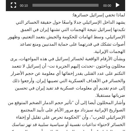
00:10
00:00
لماذا تخفي إسرائيل خسائرها
:
يشهد الداخل الإسرائيلي جدلا واسعًا حول حقيقة الخسائر التي
تكبدتها إسرائيل نتيجة الهجمات التي تشنها
إيران
في العمق
الإسرائيلي، وسط اتهامات للحكومة والجيش بتعمد التعتيم، وظهور
أصوات تشكك في قدرتهما على حماية المدنيين ومنع تصاعد
الهجمات الإيرانية.
وبشأن الأرقام الواقعية لخسائر إسرائيل في هذه المواجهات، يرى
محللون وباحثون -تحدثت إليهم الجزيرة نت- أن إسرائيل لا تتعمد
التكتم على عدد القتلى بقدر إخفائها أي معلومة عن حجم الأضرار
والخسائر في الأهداف العسكرية التي تصيبها إيران. وأرجعوا ذلك
إلى عدم تقديم أي معلومات عسكرية قد تفيد إيران في تحسين
ضرباتها مستقبلا.
وأشار المحللون أيضا إلى أن “تأثير حجم الدمار الضخم المتوقع من
الصواريخ الإيرانية سيزداد مع مرور الأيام على تأييد المجتمع
الإسرائيلي للحرب”، وأن “الحكومة تحرص على تقليل أو إخفاء
الخسائر لاحتواء تداعيات نفسية أو سياسية سلبية قد تهز تماسك