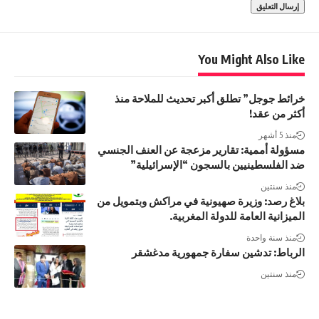
You Might Also Like
خرائط جوجل” تطلق أكبر تحديث للملاحة منذ
أكثر من عقد!
منذ 5 أشهر
مسؤولة أممية: تقارير مزعجة عن العنف الجنسي
ضد الفلسطينيين بالسجون “الإسرائيلية”
منذ سنتين
بلاغ رصد: وزيرة صهيونية في مراكش وبتمويل من
الميزانية العامة للدولة المغربية.
منذ سنة واحدة
الرباط: تدشين سفارة جمهورية مدغشقر
منذ سنتين