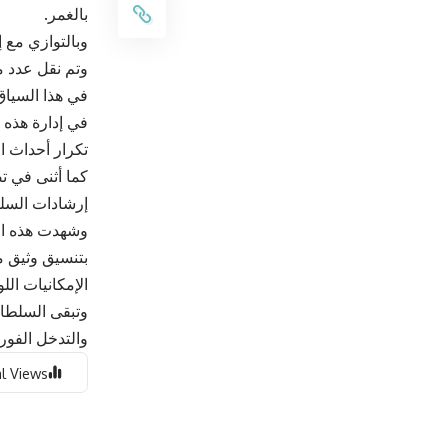
بالغمر.
وبالتوازي مع إ
وتم نقل عدد م
في هذا السياق
في إدارة هذه 
تكرار أحداث ا
كما أثنى في تص
إرشادات السلط
وشهدت هذه الع
بتنسيق وثيق م
الإمكانيات ال
وتبقى السلطات
والتدخل الفور
l Views: