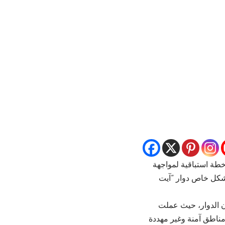
طة استباقية لمواجهة
بشكل خاص دوار “آيت
عية بإجلاء أكثر من 60 شخصاً من سكان الدوار، حيث عملت
 مناطق آمنة وغير مهددة