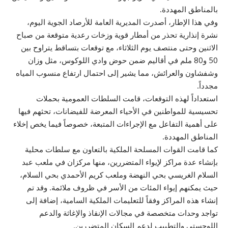
بالمناطق المهددة.
وفي هذا الإطار، أصدرت المديرية العامة للأرصاد الجوية اليوم،
نشرة إنذارية تحذر من أمطار قوية وزخات رعدية متوقعة من صباح
الاثنين وحتى منتصف يوم الثلاثاء، مع توقعات بتساقط يتراوح بين
50 و80 ملم في أقاليم ضمن حوض وادي اللوكوس، مثل وزان
وشفشاون والعرائش، مما يشير إلى احتمال ارتفاع منسوب المياه
مجدداً.
استعداداً لهذه التوقعات، قامت السلطات العمومية بحملات
تحسيسية للمواطنين في الأحياء المعرضة للفيضانات، تحثهم فيها
على أهمية التفاعل مع الإجراءات المتبعة، خصوصاً فيما يخص إخلاء
المناطق المهددة.
كما قامت القوات المسلحة الملكية بالتعاون مع سلطات محلية
بإنشاء عدة مراكز لإيواء المتضررين، منها مركزان في ملعب عبد
السلام الغريسي بحي النهضة وملعب كريم الأحمدي بحي السلام،
حيث يمكنهم إيواء المئات من الأسر في ظروف ملائمة. وقد تم
إنشاء هذه المراكز وفقاً للتعليمات الملكية السامية، إضافة إلى
تواجد وحدات متخصصة في مجالات الإنقاذ والإغاثة والدعم
اللوجستي والتطبيب لدعم السكان المتضررين.