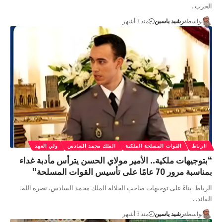
الحرب…
بواسطة
رشيد ياسين
منذ 3 أشهر
الرباط
القوات المسلحة الملكية
الملك محمد السادس
ولي العهد
“بتوجيهات ملكية.. الأمير مولاي الحسن يترأس مأدبة غداء
بمناسبة مرور 70 عامًا على تأسيس القوات المسلحة”
الرباط: بناءً على توجيهات صاحب الجلالة الملك محمد السادس، نصره الله،
القائد…
بواسطة
رشيد ياسين
منذ 3 أشهر