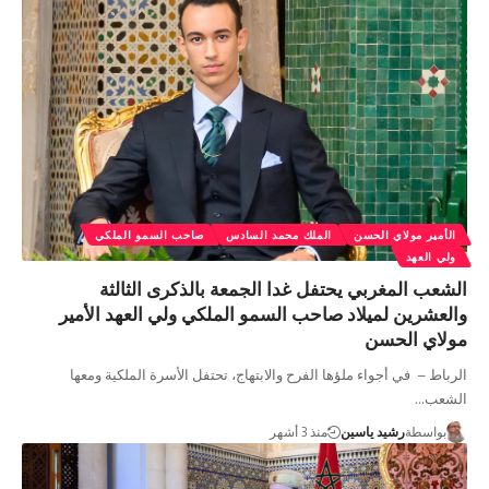
الأمير مولاي الحسن
الملك محمد السادس
صاحب السمو الملكي
ولي العهد
الشعب المغربي يحتفل غدا الجمعة بالذكرى الثالثة
والعشرين لميلاد صاحب السمو الملكي ولي العهد الأمير
مولاي الحسن
الرباط – في أجواء ملؤها الفرح والابتهاج، تحتفل الأسرة الملكية ومعها
الشعب…
بواسطة
رشيد ياسين
منذ 3 أشهر