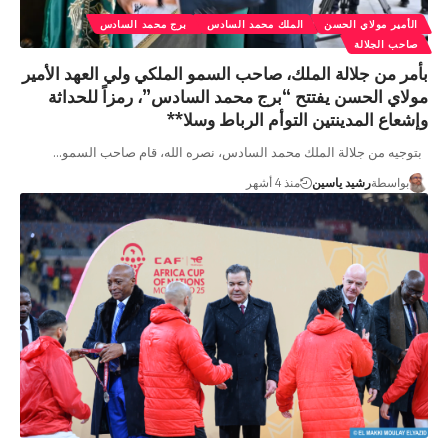
الأمير مولاي الحسن
الملك محمد السادس
برج محمد السادس
صاحب الجلالة
بأمر من جلالة الملك، صاحب السمو الملكي ولي العهد الأمير
مولاي الحسن يفتتح “برج محمد السادس”، رمزاً للحداثة
وإشعاع المدينتين التوأم الرباط وسلا**
بتوجيه من جلالة الملك محمد السادس، نصره الله، قام صاحب السمو…
بواسطة
رشيد ياسين
منذ 4 أشهر