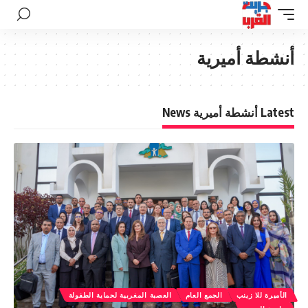
أنشطة أميرية
Latest أنشطة أميرية News
الأميرة للا زينب
الجمع العام
العصبة المغربية لحماية الطفولة