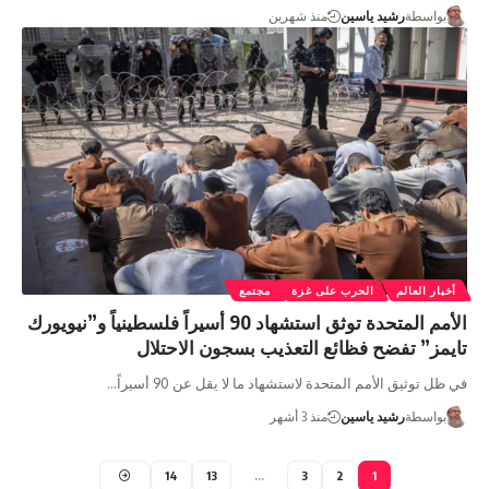
بواسطة
رشيد ياسين
منذ شهرين
أخبار العالم
الحرب على غزة
مجتمع
الأمم المتحدة توثق استشهاد 90 أسيراً فلسطينياً و”نيويورك
تايمز” تفضح فظائع التعذيب بسجون الاحتلال
في ظل توثيق الأمم المتحدة لاستشهاد ما لا يقل عن 90 أسيراً…
بواسطة
رشيد ياسين
منذ 3 أشهر
14
13
…
3
2
1