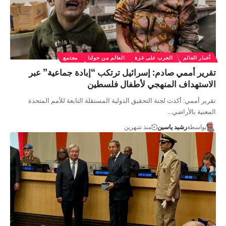
أخبار العالم
الحرب على غزة
العالم من حولنا
مجتمع
تقرير أممي صادم: إسرائيل ترتكب “إبادة جماعية” عبر
الاستهداف المنهجي لأطفال فلسطين
تقرير أممي: أكدت لجنة التحقيق الدولية المستقلة التابعة للأمم المتحدة
المعنية بالأراضي…
بواسطة
رشيد ياسين
منذ شهرين