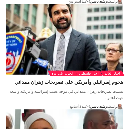
بواسطة
رشيد ياسين
منذ أسبوعين
أخبار العالم
اخبار فلسطين
الحرب على غزة
هجوم إسرائيلي وأمريكي على تصريحات زهران ممداني
تسببت تصريحات زهران ممداني في موجة غضب إسرائيلية وأمريكية واسعة،
حيث اعتبر…
بواسطة
رشيد ياسين
منذ 3 أسابيع