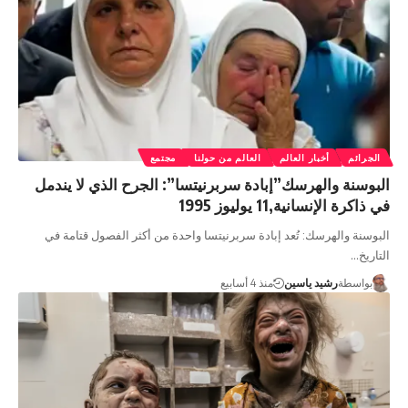
الجرائم
أخبار العالم
العالم من حولنا
مجتمع
البوسنة والهرسك”إبادة سربرنيتسا”: الجرح الذي لا يندمل
في ذاكرة الإنسانية,11 يوليوز 1995
البوسنة والهرسك: تُعد إبادة سربرنيتسا واحدة من أكثر الفصول قتامة في
التاريخ…
بواسطة
رشيد ياسين
منذ 4 أسابيع