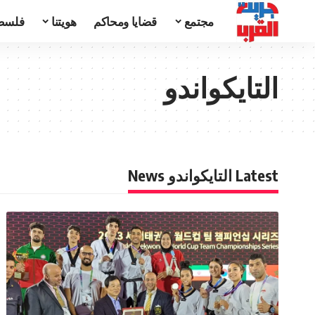
مجتمع
قضايا ومحاكم
هويتنا
فلسط
التايكواندو
Latest التايكواندو News