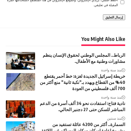
المقبلة في تعليقي.
You Might Also Like
الرباط.. المجلس الوطني لحقوق الإنسان ينظم
مشاورات وطنية مع الأطفال.
منذ سنة واحدة
خريطة إسرائيل الجديدة لغزة: خط أحمر يقتطع
40% من القطاع ويهدد بـ”نكبة ثانية” منع أكثر من
700 ألف فلسطيني من العودة
منذ سنة واحدة
نادية فتاح: استفادت نحو 34 ألف أسرة من الدعم
المباشر للسكن حتى 27 دجنبر الحالي.
منذ سنتين
السمارة.. أكثر من 4200 عائلة تستفيد من
مشروع إعادة إسكان سكان المساكن غير اللائقة.