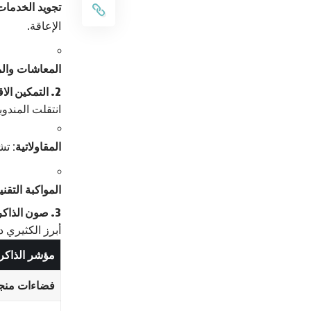
تجويد الخدمات
الإعاقة.
المعاشات وال
2. التمكين الاقتصادي والتشغيل الذاتي
انتقلت المندوب
المقاولاتية:
تشج
المواكبة التقني
3. صون الذاكرة التاريخية (بالأرقام)
أبرز الكثيري 
مؤشر الذاكرة
فضاءات منج