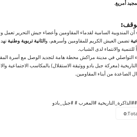
لمجيد أمريغ.
وقف:
اء أن المندوبية السامية لقدماء المقاومين وأعضاء جيش التحرير تعمل 
ية
تضمن العيش الكريم للمقاومين وأسرهم، و
الثانية تربوية وطنية
تهدف
 للتنمية والانتماء لدى الشباب.
لقاء التواصلي في مدينة مراكش محطة هامة لتجديد الوصل مع أسرة المق
لتاريخية (معركة جبل بادو ووثيقة الاستقلال) بالمكاسب الاجتماعية والاق
ل الصاعدة من أبناء المقاومين.
#الذاكرة_التاريخية #المغرب # #جبل_بادو
0
Tota