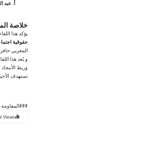
أ. عبد ا
خلاصة الم
يؤكد هذا اللق
حقوقية اجتماع
المغربي حافزاً
و يُعد هذا ال
وربط الأمجاد ا
تستهدف الأجيا
###المقاومة #
l Views: