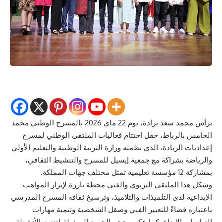
ترأس
محمد سعد برادة
، يوم 22 ماي 2026 ب
المسرح الوطني محمد
الخامس بالرباط
، حفل اختتام فعاليات الملتقى الوطني ل
مسرح
إعداديات الريادة، الذي نظمته وزارة التربية الوطنية والتعليم الأولي
والرياضة بشراكة مع جمعية إيسيل للمسرح والتنشيط الثقافي،
بمشاركة 12 مؤسسة تعليمية تمثل مختلف جهات المملكة.
وشكل هذا الملتقى التربوي والفني محطة بارزة لإبراز المواهب
الإبداعية لدى التلميذات والتلاميذ، وترسيخ ثقافة المسرح المدرسي
باعتباره فضاءً للتعبير الفني وصقل الشخصية وتنمية مهارات
التواصل والإبداع. كما عكس حجم الجهود المبذولة لتعزيز الأنشطة