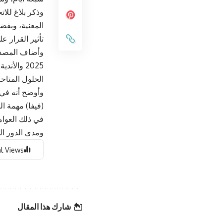
وذكر بلاغ للا
المعنية، وبفض
تأثير القرار ع
وأضاف المصدر 
2025 وال
الحلول المتاحة
وأوضح أنه في 
(فيفا) مهمة ا
في ذلك العوام
ومدى الدور ال
l Views:
شارك هذا المقال