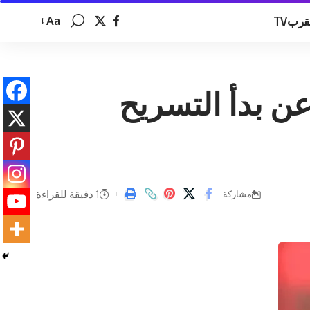
قربTV
Aa
تغيير
حجم
الخط
 ..”فيفا” يعلن عن بدأ التسريح
1 دقيقة للقراءة
مشاركة