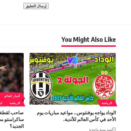
You Might Also Like
أخبار العالم
الرياضة
الرياضة
كر
الوداد يواجه يوفنتوس.. مواعيد مباريات يوم
صاحب لقطة ش
الأحد في كأس العالم للأندية.
ساكرامنتو م
الجديد؟
منذ سنة واحدة