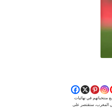
ع منتخباتهم في نهائيات
فريقيا (كان 2025) التي ستنظم من 21 ديسمبر 2025 إلى 18 يناير 2026 في المغرب، ستقتصر على