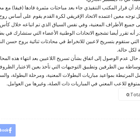
تحاد أن قرار المكتب التنفيذي جاء بعد مباحثات مثمرة قادها (فيفا) مع
ل توجه معين اعتمده الاتحاد الإفريقي لكرة القدم يقوم على أساس روح
لى جميع الأطراف المعنية، وفي نفس السياق الذي تم اتباعه خلال كأس العالم
أنه تقرر أيضا تشجيع الاتحادات الوطنية الأعضاء التي ستشارك في بط
أندية التي ستقوم بتسريح لاعبين للانخراط في محادثات ثنائية بروح حسن ا
 لكل حالة.
حال عدم الوصول إلى اتفاق بشأن تسريح اللاعبين بعد انتهاء هذه المحادث
لوساطة بين الطرفين وتطبيق التوجيهات التي تأخذ بعين الاعتبار الظروف
ل المرتبطة بمواعيد مباريات البطولات المعنية، ومرحلة البطولة، والسي
متوقع للاعب المعني في المباريات ذات الصلة، وغيرها من العوامل.
0
Tota
book