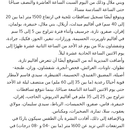
وبني ملال وذلك من اليوم السبت الساعة العاشرة والنصف صباحًا
حتى الساعة السادسة مساءً.
ويتوقع أيضًا تسجيل تساقطات ثلجية في ارتفاع 1500 متر (ما بين 20
إلى 40 سم) في أقاليم ميدلت، أزيلال، بني ملال، خنيفرة، بولمان،
إفران، صفرو، تازة، جرسيف وأثناء فترة تتراوح بين 5 إلى 15 سم
في أقاليم تاوريرت، الحسيمة، ورزازات، تنغير، الحوز، فكيك، جرادة،
وشفشاون بدءًا من يوم غد الأحد من الساعة الثانية عشرة ظهرًا إلى
يوم الاثنين الساعة الحادية عشرة ليلاً.
وأضافت المديرية أنه من المتوقع أيضًا أن تتعرض أقاليم تازة،
تطوان، تاونات، العرائش، فحص-أنجرة، شفشاون، وزان، طنجة-
أصيلة، المضيق-الفنيدق، الحسيمة، القنيطرة، سيدي قاسم لأمطار
قوية أحيانًا رعدية (ما بين 35 إلى 60 ملم) من منتصف ليلة غد الأحد
حتى يوم الاثنين الساعة التاسعة صباحًا، بينما تتوقع تساقطات
تتراوح بين 25 إلى 35 ملم في أقاليم الدريوش، الحاجب، إفران،
خنيفرة، فاس، صفرو، الخميسات، الرباط، سيدي سليمان، مولاي
يعقوب، سلا، تمارة، الصخيرات، ومكناس.
وبالإضافة إلى ذلك، أفادت النشرة بأن الطقس سيكون باردًا في
المرتفعات التي تزيد عن 1600 متر (ما بين -04 و -08 درجات) في