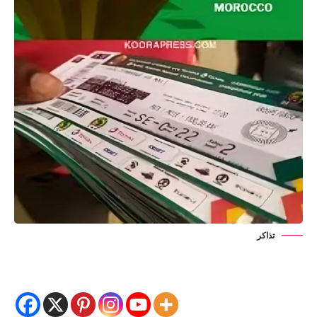
تذاكر