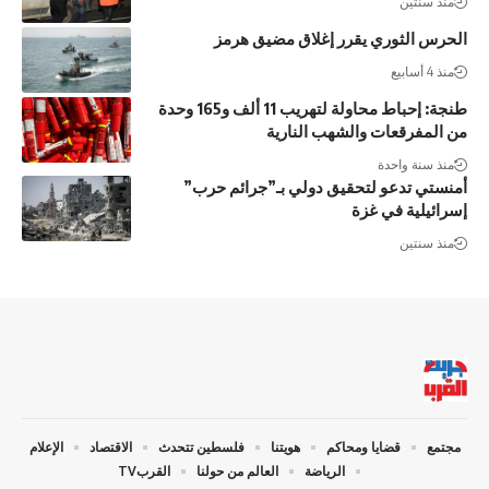
منذ سنتين
الحرس الثوري يقرر إغلاق مضيق هرمز
منذ 4 أسابيع
طنجة: إحباط محاولة لتهريب 11 ألف و165 وحدة
من المفرقعات والشهب النارية
منذ سنة واحدة
أمنستي تدعو لتحقيق دولي بـ”جرائم حرب”
إسرائيلية في غزة
منذ سنتين
مجتمع
قضايا ومحاكم
هويتنا
فلسطين تتحدث
الاقتصاد
الإعلام
الرياضة
العالم من حولنا
القربTV