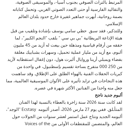
المرتبط بالتراث الصوفي بجنوب آسيا-، والموسيقى الصوفية،
والتقاليد الفارسية أو حتى التعدد الصوتي الغربي. وتحمل كتاباته
بصمة روحانية، أبهرت جماهير غفيرة خارج حدود بلدان العالم
الإسلامي.
وللتذكير، فقد سبق حظي
سامي يوسف
بإشادة وتلقيب من قبل
هيئة الإذاعة البريطانية “بي بي سي ” بلقب “النجم الكبير”، لما
حققه من أرقام قياسية ومذهلة حين بيعت له أزيد من 45 مليون
ألبوم، مع أزيد من مليار عملية تحميل، وسهرات بشبابيك مغلقة
بفضاء ويمبلي أرينا وروايال ألبرت هول، دون إغفال استقطابه لأزيد
من 000 250 متفرج بساحة تقسيم بإسطنبول، في واحدة من
كبريات الحفلات الفنية بالهواء الطلق على الإطلاق. وقد ساهمت
هذه النجاحات في تزايد تأثيره على الألوان الموسيقية العالمية، مما
جعل منه واحدا من الفنانين الأكثر شهرة في عصره.
ألبوم جديد ناجح
لقد كانت سنة 2026 سنة زاخرة بالعطاء بالنسبة لهذا الفنان
المتأـلق. ففي يوم 27 مارس 2026، أصدر ألبومه Ecstasy “الوجد”،
ألبومه الجديد ونتاج عمل استمر لعشر سنوات من الجولات حول
العالم، والمتضمن للمقتطفات الأولى من Voices of the