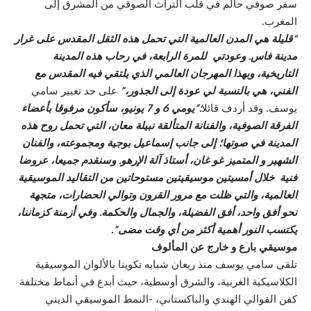
سفر صوفي حالم في قلب التراث الصوقي من المشرق إلى
المغرب.
“قليلة هي المدن العالمية التي تحمل هذه الثقل المقدس على غرار
مدينة فاس. وعودتي للمرة الرابعة، في رحاب هذه المدينة
التاريخية، وبهذا المهرجان العالمي الذي يلتقي فيه المقدس مع
الفني، هي بالنسبة لي عودة إلى الجذور،”
على حد تعبير سامي
يوسف. وقد أردف قائلا
:”يومي 6 و 7 يونيو، سأكون مرفوقا بأعضاء
الفرقة الصوفية، والفنانة المتألقة نبيلة معان، التي تحمل روح هذه
المدينة في صوتها؛ إلى جانب إسماعيل بوجية ومجموعته، والفنان
الشهير و المتميز غو غان، أستاذ آلة الإرهو. وسنقدم جميعا، عروضا
فنية خلال أمسيتين موسيقيتين مستوحاتين من التقاليد الموسيقية
العالمية، والتي ظلت مع مرور القرون وتوالي الحضارات، متجهة
نحو أفق واحد، أفق الفضيلة، والجمال والحكمة. وفي أزمنة كزماننا،
يكتسب النور أهمية أكثر من أي وقت مضى”.
موسيقي بارع و خارج عن المألوف
تلقى سامي يوسف منذ ريعان شبابه تكوينا بالألوان الموسيقية
الكلاسيكية الغربية، والشرق أوسطية، حيث أبدع في أنماط مختلفة
كفن القوالي الهندي والباكستاني، -النمط الموسيقي الديني