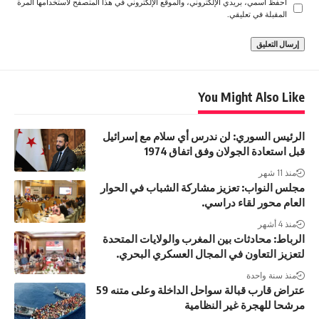
احفظ اسمي، بريدي الإلكتروني، والموقع الإلكتروني في هذا المتصفح لاستخدامها المرة
المقبلة في تعليقي.
You Might Also Like
الرئيس السوري: لن ندرس أي سلام مع إسرائيل
قبل استعادة الجولان وفق اتفاق 1974
منذ 11 شهر
مجلس النواب: تعزيز مشاركة الشباب في الحوار
العام محور لقاء دراسي.
منذ 4 أشهر
الرباط: محادثات بين المغرب والولايات المتحدة
لتعزيز التعاون في المجال العسكري البحري.
منذ سنة واحدة
عتراض قارب قبالة سواحل الداخلة وعلى متنه 59
مرشحا للهجرة غير النظامية