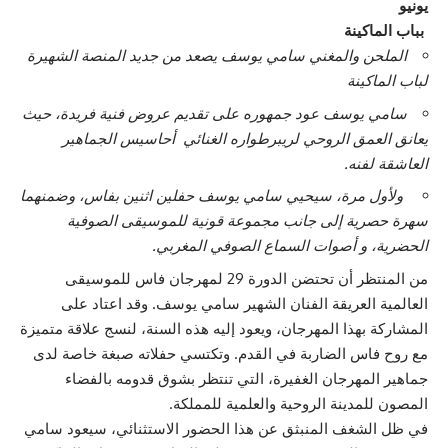
يونيو
بباب الماكينة
الملحن والمغني سامي يوسف يصعد من جديد المنصة الشهيرة
لباب الماكينة
سامي يوسف عود جمهوره على تقديم عروض فنية فريدة، حيث
يعانق العمق الروحي لريبرطواره الغنائي أحاسيس الجماهير
العاشقة لفنه.
ولأول مرة، سيحيي سامي يوسف حفلين اثنين بفاس، وضمنهما
سهرة حصرية إلى جانب مجموعة قونية للموسيقى الصوفية
الحضرية
، و أصوات السماع الصوفي المغربي.
من المنتظر أن تحتضن الدورة 29 لمهرجان فاس للموسيقى
العالمية العريقة الفنان الشهير سامي يوسف. وقد اعتاد على
المشاركة بهذا المهرجان، ويعود إليه هذه السنة، لنسج علاقة متميزة
مع روح فاس الضاربة في القدم. وتكتسي حفلاته صبغة خاصة لدى
جماهير المهرجان الغفيرة، التي تنتظر بشوق قدومه بالفضاء
المصون للمدينة الروحية والعلمية للمملكة.
في ظل الشغف المنبثق عن هذا الحضور الاستثنائي، سيعود سامي