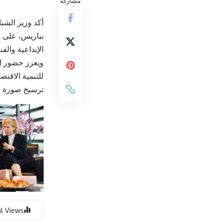
مشاركة
أكد وزير الشب
بباريس
، على 
الإبداعية والف
ويعزز حضور ال
للتنمية الاقتص
ترسيخ صورة ا
l Views: