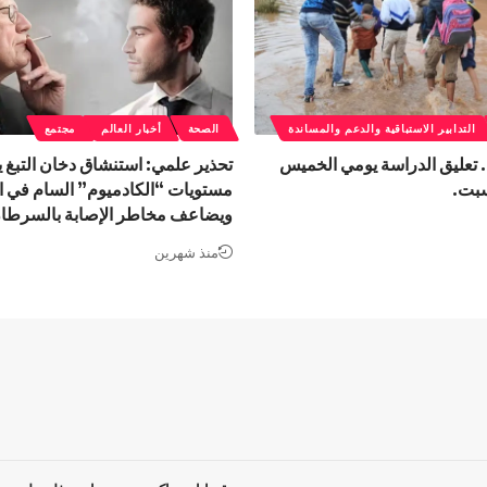
التدابير الاستباقية والدعم والمساندة
الصحة
أخبار العالم
مجتمع
.. تعليق الدراسة يومي الخميس
تحذير علمي: استنشاق دخان التبغ 
سبت.
مستويات “الكادميوم” السام في ا
ويضاعف مخاطر الإصابة بالسرطا
منذ شهرين