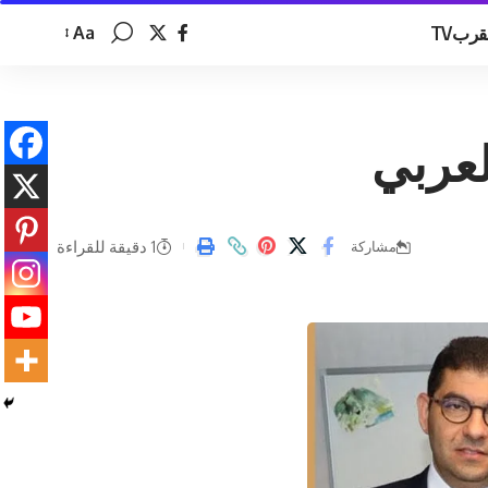
قربTV
Aa
تغيير
حجم
الخط
لعربي
1 دقيقة للقراءة
مشاركة