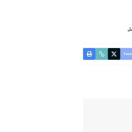
صل
Face